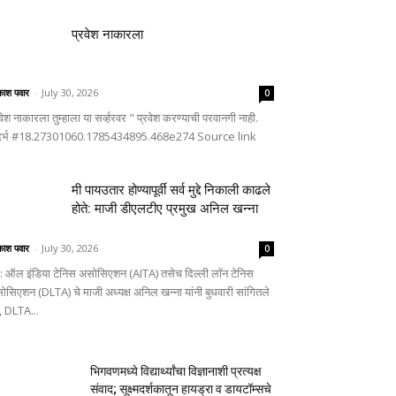
प्रवेश नाकारला
ाश पवार
-
July 30, 2026
0
वेश नाकारला तुम्हाला या सर्व्हरवर " प्रवेश करण्याची परवानगी नाही.
दर्भ #18.27301060.1785434895.468e274 Source link
मी पायउतार होण्यापूर्वी सर्व मुद्दे निकाली काढले
होते: माजी डीएलटीए प्रमुख अनिल खन्ना
ाश पवार
-
July 30, 2026
0
णे: ऑल इंडिया टेनिस असोसिएशन (AITA) तसेच दिल्ली लॉन टेनिस
ोसिएशन (DLTA) चे माजी अध्यक्ष अनिल खन्ना यांनी बुधवारी सांगितले
, DLTA...
भिगवणमध्ये विद्यार्थ्यांचा विज्ञानाशी प्रत्यक्ष
संवाद; सूक्ष्मदर्शकातून हायड्रा व डायटॉम्सचे