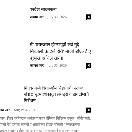
प्रवेश नाकारला
आकाश पवार
-
July 30, 2026
0
मी पायउतार होण्यापूर्वी सर्व मुद्दे
निकाली काढले होते: माजी डीएलटीए
प्रमुख अनिल खन्ना
आकाश पवार
-
July 30, 2026
0
भिगवणमध्ये विद्यार्थ्यांचा विज्ञानाशी प्रत्यक्ष
संवाद; सूक्ष्मदर्शकातून हायड्रा व डायटॉम्सचे
निरीक्षण
ाश पवार
-
August 4, 2026
0
वण: विद्या प्रतिष्ठान अनंतराव पवार इंग्लिश मिडियम स्कूल (सीबीएसई),
चोली येथे इयत्ता सातवी व आठवीच्या विद्यार्थ्यांसाठी "संवादात्मक
ाख्यान व सूक्ष्मदर्शक निरीक्षण सत्र" उत्साहपूर्ण वातावरणात पार...