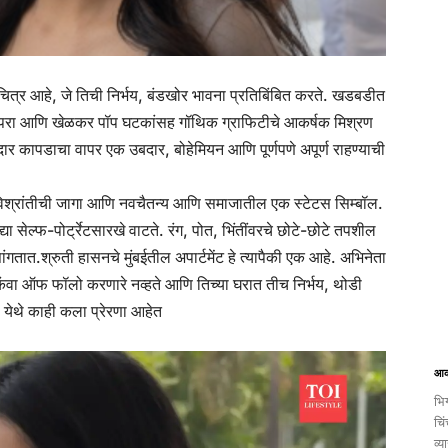
-चित्र आहे, जे तिची निर्भय, बंडखोर भावना प्रतिबिंबित करते. खडबडीत
त कोपरा आणि खेळकर पॉप घटकांसह गॉथिक ग्राफिटीचे आकर्षक मिश्रण
ेदार कापडाचा वापर एक उबदार, बोहेमियन आणि पूर्णपणे अपूर्ण राहण्याची
विश्रांतीची जागा आणि नवचैतन्य आणि समाजातील एक स्टेटस सिम्बॉल.
ा सेल्फ-पोर्ट्रेटसारखे वाटते.
रंग, पोत, भिंतींवरचे छोटे-छोटे तपशील
ांगतात.
श्रुती हासनचे मुंबईतील अपार्टमेंट हे त्यापैकी एक आहे. अभिनेता
िंवा ऑफ फॉलो करणारे नव्हते आणि तिच्या घरात तीच निर्भय, थोडी
 येथे काही कला प्रेरणा आहेत
आक
भिग
चिं
व्य