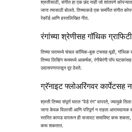
श्रुतीसाठी, संगीत हा एक छंद नाही जो शांतपणे कोपऱ्या
जागा त्यासाठी बोलते. तिच्याकडे एक समर्पित संगीत कोपर
रेकॉर्ड आणि हस्तलिखित गीत.
रंगांच्या श्रेणीसह गॉथिक ग्राफिटी
तिच्या घरामध्ये चंचल कॉमिक-बुक टचसह मूडी, गॉथिक 
तिच्या लिव्हिंग रूममध्ये आकर्षक, रंगीबेरंगी पॉप घटका
उदासपणापासून दूर ठेवते.
ग्रॅनाइट फ्लोअरिंगवर कार्पेटसह
श्रुती तिच्या संपूर्ण घरात “वेडे रंग” वापरते, ज्यामुळे 
जागा केवळ विलासी आणि परिपूर्ण न राहता आरामदायक वाटते
स्तरित कापड वापरून ही सजावट समाविष्ट करू शकता, जे
करू शकतात.