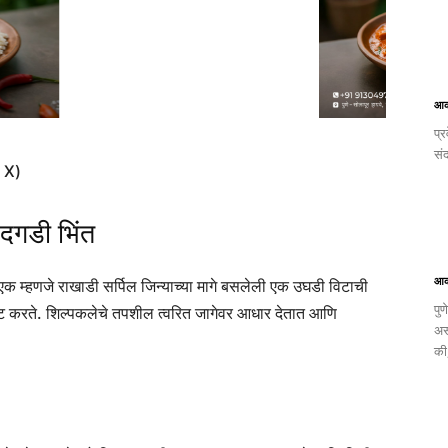
आक
प्र
सं
/ X)
दगडी भिंत
आक
ी एक म्हणजे राखाडी सर्पिल जिन्याच्या मागे बसलेली एक उघडी विटाची
पु
ेट करते.
शिल्पकलेचे तपशील त्वरित जागेवर आधार देतात आणि
अस
की