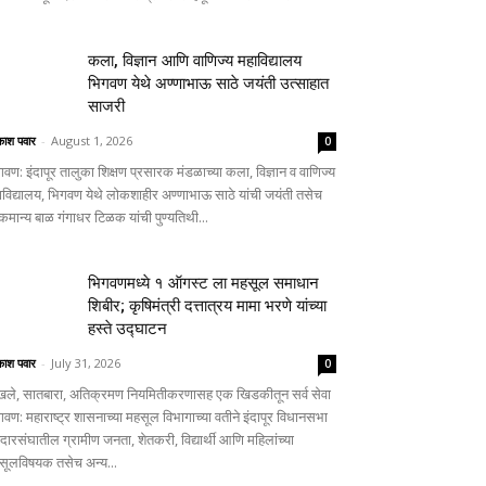
कला, विज्ञान आणि वाणिज्य महाविद्यालय
भिगवण येथे अण्णाभाऊ साठे जयंती उत्साहात
साजरी
ाश पवार
-
August 1, 2026
0
गवण: इंदापूर तालुका शिक्षण प्रसारक मंडळाच्या कला, विज्ञान व वाणिज्य
ाविद्यालय, भिगवण येथे लोकशाहीर अण्णाभाऊ साठे यांची जयंती तसेच
कमान्य बाळ गंगाधर टिळक यांची पुण्यतिथी...
भिगवणमध्ये १ ऑगस्ट ला महसूल समाधान
शिबीर; कृषिमंत्री दत्तात्रय मामा भरणे यांच्या
हस्ते उद्घाटन
ाश पवार
-
July 31, 2026
0
खले, सातबारा, अतिक्रमण नियमितीकरणासह एक खिडकीतून सर्व सेवा
गवण: महाराष्ट्र शासनाच्या महसूल विभागाच्या वतीने इंदापूर विधानसभा
दारसंघातील ग्रामीण जनता, शेतकरी, विद्यार्थी आणि महिलांच्या
सूलविषयक तसेच अन्य...