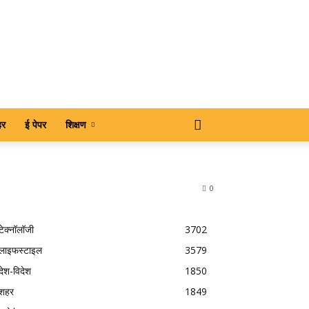
हर
ई पेपर
शिक्षण
0
टेक्नॉलॉजी
3702
लाइफस्टाइल
3579
देश-विदेश
1850
शहर
1849