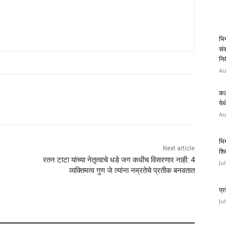
भिग
संव
निर
Au
कल
ये
Au
भि
Next article
शिब
रतन टाटा यांच्या नेतृत्वाचे धडे जग कधीच विसरणार नाही: 4
Ju
व्यक्तिमत्व गुण जे त्यांना नम्रतेचे प्रतीक बनवतात
प्
Ju