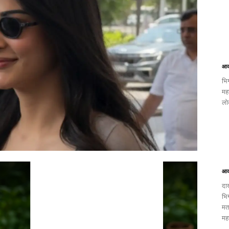
आक
भि
मह
लो
आक
दा
भि
मत
मह